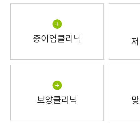
중이염클리닉
저
보양클리닉
맞