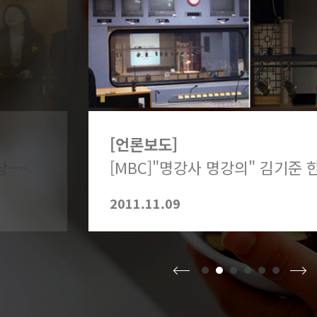
[언론보도]
김기준한의원봄, 2017년 모범납세자상-두번째 수상
[MBC]"명강사 명강의" 김기준
2011.11.09