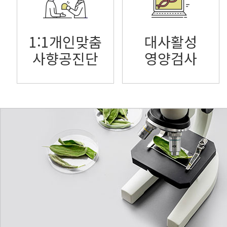
1:1개인맞춤
대사활성
사향공진단
영양검사